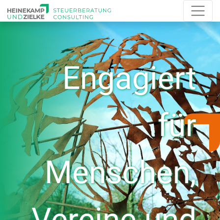
Engagiert
für
Menschen,
Vereine und