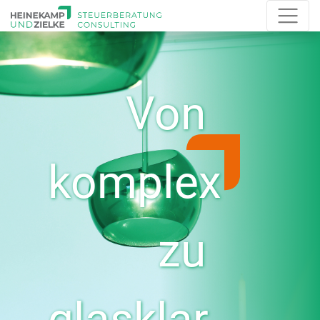
Von
komplex
zu
glasklar