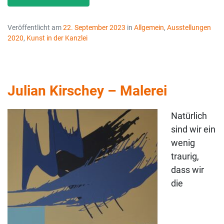
Veröffentlicht am
22. September 2023
in
Allgemein
,
Ausstellungen
2020
,
Kunst in der Kanzlei
Julian Kirschey – Malerei
Natürlich
sind wir ein
wenig
traurig,
dass wir
die