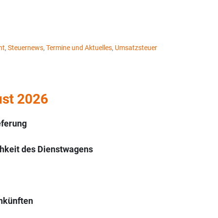
ht
,
Steuernews
,
Termine und Aktuelles
,
Umsatzsteuer
st 2026
eferung
chkeit des Dienstwagens
nkünften