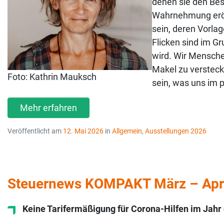
denen sie den Besu
Wahrnehmung eröf
sein, deren Vorlag
Flicken sind im G
wird. Wir Mensche
Makel zu versteck
Foto: Kathrin Mauksch
sein, was uns im 
Mehr erfahren
Veröffentlicht am
12. Mai 2026
in
Allgemein
,
Ausstellungen 2026
Steuernews KOMPAKT März – Apri
Keine Tarifermäßigung für Corona-Hilfen im Jahr