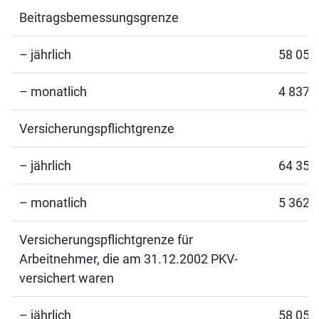
Beitragsbemessungsgrenze
– jährlich
58 050
– monatlich
4 837,
Versicherungspflichtgrenze
– jährlich
64 350
– monatlich
5 362,
Versicherungspflichtgrenze für
Arbeitnehmer, die am 31.12.2002 PKV-
versichert waren
– jährlich
58 050