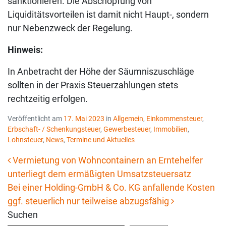
sanktionieren. Die Abschöpfung von
Liquiditätsvorteilen ist damit nicht Haupt-, sondern
nur Nebenzweck der Regelung.
Hinweis:
In Anbetracht der Höhe der Säumniszuschläge
sollten in der Praxis Steuerzahlungen stets
rechtzeitig erfolgen.
Veröffentlicht am
17. Mai 2023
in
Allgemein
,
Einkommensteuer
,
Erbschaft- / Schenkungsteuer
,
Gewerbesteuer
,
Immobilien
,
Lohnsteuer
,
News
,
Termine und Aktuelles
Vermietung von Wohncontainern an Erntehelfer
unterliegt dem ermäßigten Umsatzsteuersatz
Beitrags-Navigation
Bei einer Holding-GmbH & Co. KG anfallende Kosten
ggf. steuerlich nur teilweise abzugsfähig
Suchen