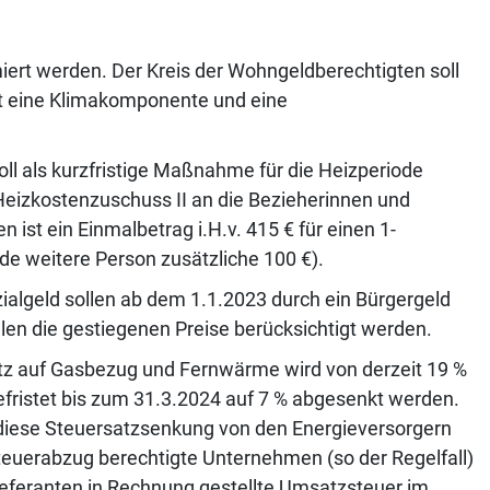
iert werden. Der Kreis der Wohngeldberechtigten soll
ft eine Klimakomponente und eine
oll als kurzfristige Maßnahme für die Heizperiode
eizkostenzuschuss II an die Bezieherinnen und
st ein Einmalbetrag i.H.v. 415 € für einen 1-
de weitere Person zusätzliche 100 €).
ozialgeld sollen ab dem 1.1.2023 durch ein Bürgergeld
len die gestiegenen Preise berücksichtigt werden.
tz auf Gasbezug und Fernwärme wird von derzeit 19 %
efristet bis zum 31.3.2024 auf 7 % abgesenkt werden.
t diese Steuersatzsenkung von den Energieversorgern
euerabzug berechtigte Unternehmen (so der Regelfall)
slieferanten in Rechnung gestellte Umsatzsteuer im