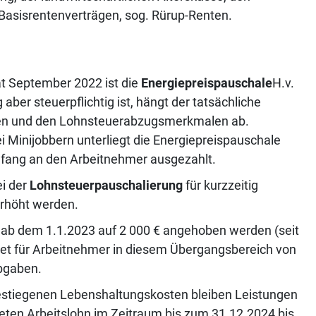
Basisrentenverträgen, sog. Rürup-Renten.
t September 2022 ist die
Energiepreispauschale
H.v.
er steuerpflichtig ist, hängt der tatsächliche
ten und den Lohnsteuerabzugsmerkmalen ab.
Bei Minijobbern unterliegt die Energiepreispauschale
mfang an den Arbeitnehmer ausgezahlt.
ei der
Lohnsteuerpauschalierung
für kurzzeitig
erhöht werden.
ll ab dem 1.1.2023 auf 2 000 € angehoben werden (seit
utet für Arbeitnehmer in diesem Übergangsbereich von
abgaben.
gestiegenen Lebenshaltungskosten bleiben Leistungen
ten Arbeitslohn im Zeitraum bis zum 31.12.2024 bis