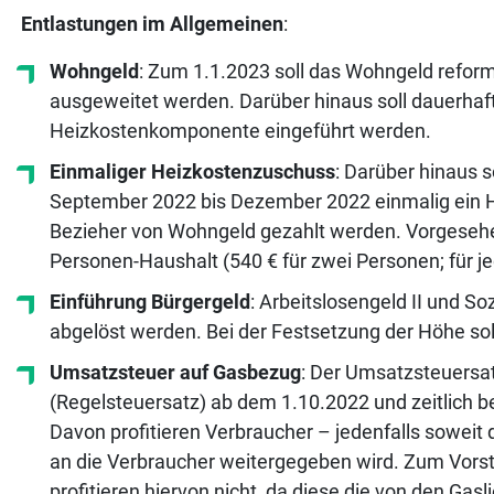
Entlastungen im Allgemeinen
:
Wohngeld
: Zum 1.1.2023 soll das Wohngeld reform
ausgeweitet werden. Darüber hinaus soll dauerha
Heizkostenkomponente eingeführt werden.
Einmaliger Heizkostenzuschuss
: Darüber hinaus s
September 2022 bis Dezember 2022 einmalig ein H
Bezieher von Wohngeld gezahlt werden. Vorgesehen i
Personen-Haushalt (540 € für zwei Personen; für je
Einführung Bürgergeld
: Arbeitslosengeld II und S
abgelöst werden. Bei der Festsetzung der Höhe sol
Umsatzsteuer auf Gasbezug
: Der Umsatzsteuersa
(Regelsteuersatz) ab dem 1.10.2022 und zeitlich b
Davon profitieren Verbraucher – jedenfalls sowei
an die Verbraucher weitergegeben wird. Zum Vorst
profitieren hiervon nicht, da diese die von den Ga