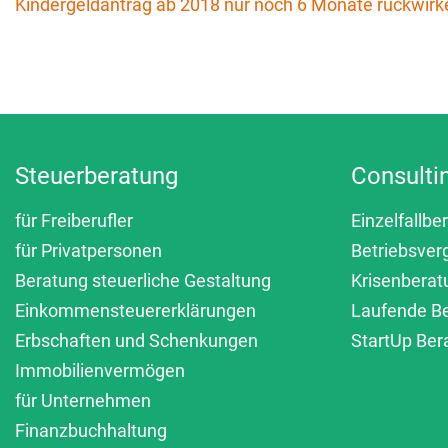
Kindergeldantrag ab 2018 nur noch 6 Monate rückwir
Beitrags-Navigation
Steuerberatung
Consulti
für Freiberufler
Einzelfallbe
für Privatpersonen
Betriebsver
Beratung steuerliche Gestaltung
Krisenberat
Einkommensteuererklärungen
Laufende B
Erbschaften und Schenkungen
StartUp Ber
Immobilienvermögen
für Unternehmen
Finanzbuchhaltung