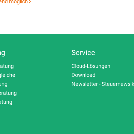
kend möglich
ng
Service
ratung
Cloud-Lösungen
gleiche
Download
ung
Newsletter - Steuernews
eratung
atung