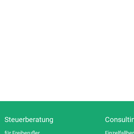
Steuerberatung
Consulti
für Freiberufler
Einzelfallbe