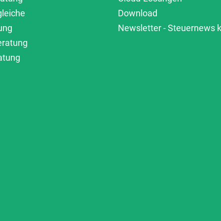
gleiche
Download
ung
Newsletter - Steuernews
eratung
atung