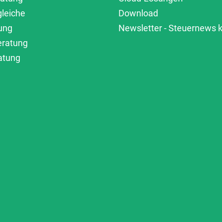
gleiche
Download
ung
Newsletter - Steuernews
eratung
atung