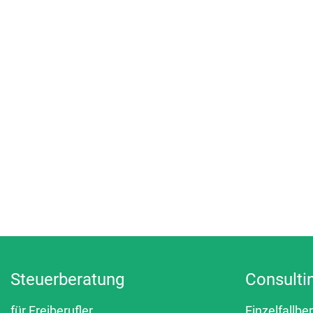
Steuerberatung
Consulti
für Freiberufler
Einzelfallbe