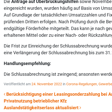
Die
Anträge auf Überbrückungshilfen
sowie November-
eingereicht wurden, wurden häufig auf Basis von Umsa
Auf Grundlage der tatsächlichen Umsatzzahlen und Fi
prüfenden Dritten erfolgen. Nach Prüfung durch die Be
endgültige Förderhöhe mitgeteilt. Das kann je nach g
erhaltenen Mittel oder zu einer Nach- oder Rückzahlun
Die Frist zur Einreichung der Schlussabrechnung wurd
eine Verlängerung der Schlussabrechnung bis zum 31
Handlungsempfehlung:
Die Schlussabrechnung ist zwingend; ansonsten werden
Veröffentlicht am
24. November 2022
in
Corona-Regelungen
,
Gewerbe
Berücksichtigung einer Leasingsonderzahlung bei 
Privatnutzung betrieblicher Kfz
Beitrags-Navigation
Auslandstätigkeitserlass aktualisiert