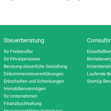
Steuerberatung
Consulti
für Freiberufler
Einzelfallbe
für Privatpersonen
Betriebsver
Beratung steuerliche Gestaltung
Krisenberat
Einkommensteuererklärungen
Laufende B
Erbschaften und Schenkungen
StartUp Ber
Immobilienvermögen
für Unternehmen
Finanzbuchhaltung
Finanzgerichtliche Vertretung