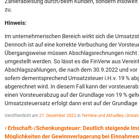
Zählerablesung durch/beim Kunden, sondern insoweit 
zu.
Hinweis:
Im unternehmerischen Bereich wirkt sich die Umsatzs
Dennoch ist auf eine korrekte Verbuchung der Vorste
Übergangsweise müssen Abschlagsrechnungen nicht 
umgestellt werden. So lässt es die FinVerw aus Vere
Abschlagszahlungen, die nach dem 30.9.2022 und vor d
sofern dementsprechend Umsatzsteuer i.H.v. 19 % abg
abgerechnet wird. In diesem Fall kann der vorsteuer
einen Vorsteuerabzug auf der Grundlage von 19 % gelt
Umsatzsteuersatz erfolgt dann erst auf der Grundlag
Veröffentlicht am
27. Dezember 2022
in
Termine und Aktuelles
,
Umsatz
Erbschaft-/Schenkungsteuer: Deutlich steigende I
Möglichkeiten der Gewinnverlagerung bei Einnahme
Beitrags-Navigation