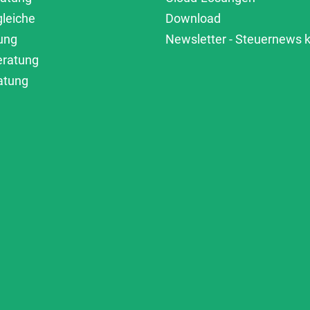
gleiche
Download
ung
Newsletter - Steuernews
eratung
atung