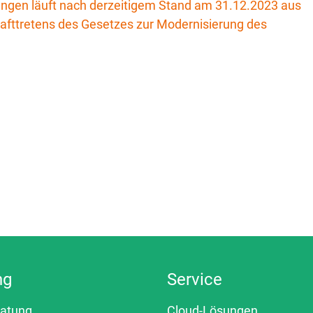
ungen läuft nach derzeitigem Stand am 31.12.2023 aus
afttretens des Gesetzes zur Modernisierung des
ng
Service
ratung
Cloud-Lösungen