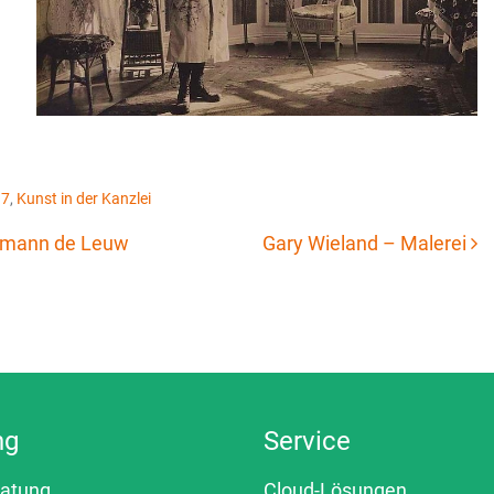
17
,
Kunst in der Kanzlei
rmann de Leuw
Gary Wieland – Malerei
ng
Service
ratung
Cloud-Lösungen