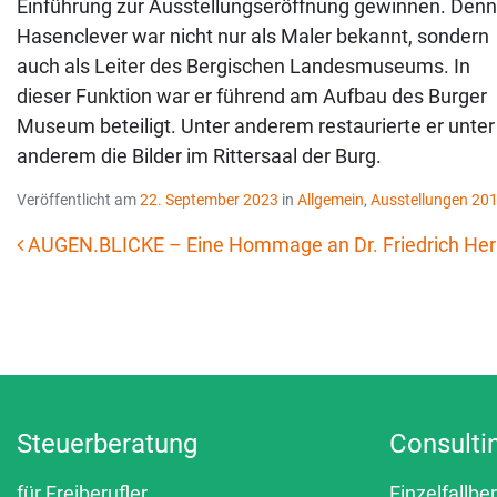
Einführung zur Ausstellungseröffnung gewinnen. Denn
Hasenclever war nicht nur als Maler bekannt, sondern
auch als Leiter des Bergischen Landesmuseums. In
dieser Funktion war er führend am Aufbau des Burger
Museum beteiligt. Unter anderem restaurierte er unter
anderem die Bilder im Rittersaal der Burg.
Veröffentlicht am
22. September 2023
in
Allgemein
,
Ausstellungen 20
AUGEN.BLICKE – Eine Hommage an Dr. Friedrich He
Beitrags-Navigation
Steuerberatung
Consulti
für Freiberufler
Einzelfallbe