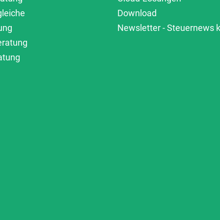
gleiche
Download
ung
Newsletter - Steuernews
eratung
atung