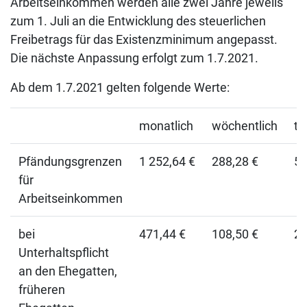
Arbeitseinkommen werden alle zwei Jahre jeweils
zum 1. Juli an die Entwicklung des steuerlichen
Freibetrags für das Existenzminimum angepasst.
Die nächste Anpassung erfolgt zum 1.7.2021.
Ab dem 1.7.2021 gelten folgende Werte:
monatlich
wöchentlich
tä
Pfändungsgrenzen
1 252,64 €
288,28 €
57
für
Arbeitseinkommen
bei
471,44 €
108,50 €
21
Unterhaltspflicht
an den Ehegatten,
früheren