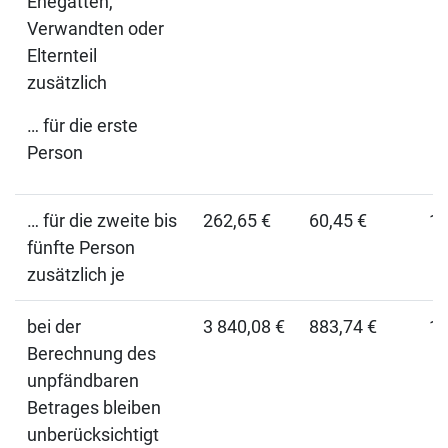
Ehegatten,
Verwandten oder
Elternteil
zusätzlich
… für die erste
Person
… für die zweite bis
262,65 €
60,45 €
12
fünfte Person
zusätzlich je
bei der
3 840,08 €
883,74 €
17
Berechnung des
unpfändbaren
Betrages bleiben
unberücksichtigt