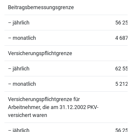
Beitragsbemessungsgrenze
– jährlich
56 250
– monatlich
4 687,
Versicherungspflichtgrenze
– jährlich
62 550
– monatlich
5 212,
Versicherungspflichtgrenze für
Arbeitnehmer, die am 31.12.2002 PKV-
versichert waren
– jährlich
56 250