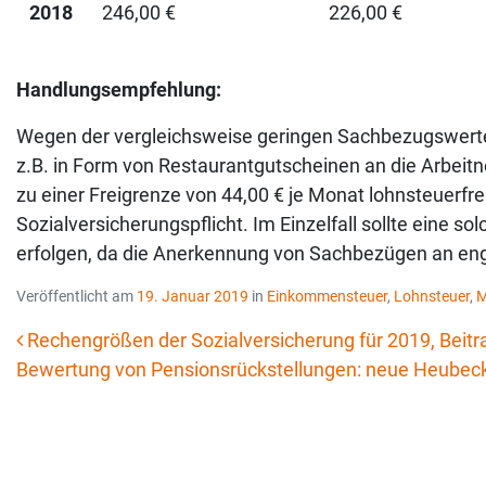
2018
246,00 €
226,00 €
Handlungsempfehlung:
Wegen der vergleichsweise geringen Sachbezugswerte 
z.B. in Form von Restaurantgutscheinen an die Arbei
zu einer Freigrenze von 44,00 € je Monat lohnsteuerfre
Sozialversicherungspflicht. Im Einzelfall sollte eine s
erfolgen, da die Anerkennung von Sachbezügen an eng
Veröffentlicht am
19. Januar 2019
in
Einkommensteuer
,
Lohnsteuer
,
M
Rechengrößen der Sozialversicherung für 2019, Beitr
Bewertung von Pensionsrückstellungen: neue Heubeck
Beitrags-Navigation