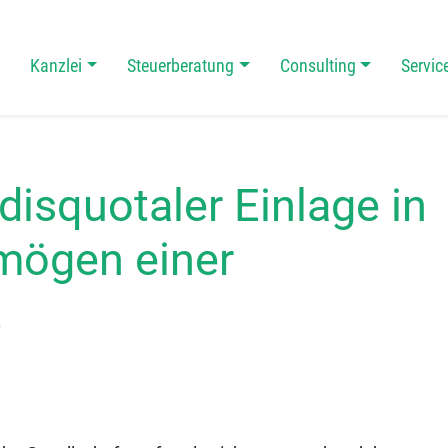
Kanzlei
Steuerberatung
Consulting
Servic
 Navigation
isquotaler Einlage in
mögen einer
t