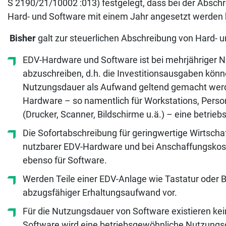
S 2190/21/10002 :013) festgelegt, dass bei der Abs
Hard- und Software mit einem Jahr angesetzt werden 
Bisher
galt zur steuerlichen Abschreibung von Hard- 
EDV-Hardware und Software ist bei mehrjähriger N
abzuschreiben, d.h. die Investitionsausgaben könne
Nutzungsdauer als Aufwand geltend gemacht werden
Hardware – so namentlich für Workstations, Pers
(Drucker, Scanner, Bildschirme u.ä.) – eine betri
Die Sofortabschreibung für geringwertige Wirtscha
nutzbarer EDV-Hardware und bei Anschaffungskoste
ebenso für Software.
Werden Teile einer EDV-Anlage wie Tastatur oder Bil
abzugsfähiger Erhaltungsaufwand vor.
Für die Nutzungsdauer von Software existieren kei
Software wird eine betriebsgewöhnliche Nutzungs