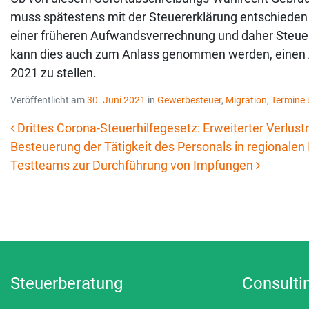
muss spätestens mit der Steuererklärung entschieden 
einer früheren Aufwandsverrechnung und daher Steuer
kann dies auch zum Anlass genommen werden, einen 
2021 zu stellen.
Veröffentlicht am
30. Juni 2021
in
Gewerbesteuer
,
Migration
,
Termine 
Drittes Corona-Steuerhilfegesetz: Erweiterter Verlust
Besteuerung der Tätigkeit des Personals in regionalen
Beitrags-Navigation
Testteams zur Durchführung von Impfungen
Steuerberatung
Consulti