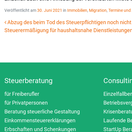
Veröffentlicht am
30. Juni 2021
in
Immobilien
,
Migration
,
Termine und 
Abzug des beim Tod des Steuerpflichtigen noch nicht
Steuerermäßigung für haushaltsnahe Dienstleistunge
Beitrags-Navigation
Steuerberatung
Consulti
für Freiberufler
Einzelfallbe
für Privatpersonen
Betriebsver
Beratung steuerliche Gestaltung
Krisenberat
Einkommensteuererklärungen
Laufende B
Erbschaften und Schenkungen
StartUp Ber