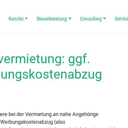
Kanzlei
Steuerberatung
Consulting
Servic
 Navigation
vermietung: ggf.
bungskostenabzug
dere bei der Vermietung an nahe Angehörige
er Werbungskostenabzug (also