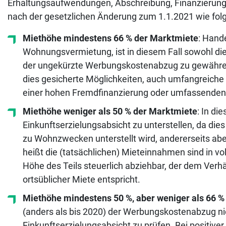
Erhaltungsaufwendungen, Abschreibung, Finanzierungs
nach der gesetzlichen Änderung zum 1.1.2021 wie folg
Miethöhe mindestens 66 % der Marktmiete
: Hand
Wohnungsvermietung, ist in diesem Fall sowohl die
der ungekürzte Werbungskostenabzug zu gewähren
dies gesicherte Möglichkeiten, auch umfangreich
einer hohen Fremdfinanzierung oder umfassenden
Miethöhe weniger als 50 % der Marktmiete
: In di
Einkunftserzielungsabsicht zu unterstellen, da die
zu Wohnzwecken unterstellt wird, andererseits ab
heißt die (tatsächlichen) Mieteinnahmen sind in v
Höhe des Teils steuerlich abziehbar, der dem Verhä
ortsüblicher Miete entspricht.
Miethöhe mindestens 50 %, aber weniger als 66 %
(anders als bis 2020) der Werbungskostenabzug nic
Einkunftserzielungsabsicht zu prüfen. Bei positi