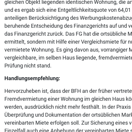
gleichen Objekt liegenden identischen Wohnung, die an
und es ergab sich eine Entgeltlichkeitsquote von 64,0
anteiligen Berücksichtigung des Werbungskostenabzug
beruhende Entscheidung des Finanzgerichts auf und v
das Finanzgericht zurück. Das FG hat die ortsübliche M
ermittelt, sondern mit Hilfe einer Vergleichsmiete für
vermietete Wohnung. Es ging davon aus, vorrangiger M
vergleichbare, im selben Haus liegende, fremdvermiete
Prüfung nicht stand.
Handlungsempfehlung:
Hervorzuheben ist, dass der BFH an der früher vertret
Fremdvermietung einer Wohnung im gleichen Haus kön
werden, ausdrücklich nicht mehr festhält. In der Praxi
Überprüfung und Dokumentation der ortsüblichen Markt
vereinbarten Miete erfolgen soll. Zur Sicherung eine
Einzelfall auch eine Anhebung der vereinbarten Miete s