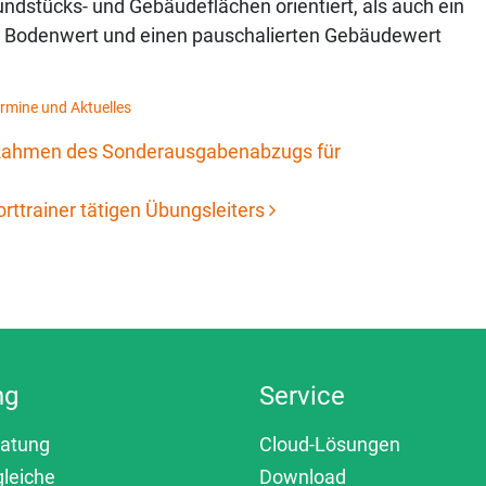
ndstücks- und Gebäudeflächen orientiert, als auch ein
n Bodenwert und einen pauschalierten Gebäudewert
rmine und Aktuelles
m Rahmen des Sonderausgabenabzugs für
rttrainer tätigen Übungsleiters
ng
Service
ratung
Cloud-Lösungen
gleiche
Download