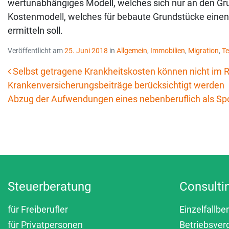
wertunabhängiges Modell, welches sich nur an den Gru
Kostenmodell, welches für bebaute Grundstücke eine
ermitteln soll.
Veröffentlicht am
25. Juni 2018
in
Allgemein
,
Immobilien
,
Migration
,
Te
Selbst getragene Krankheitskosten können nicht i
Krankenversicherungsbeiträge berücksichtigt werden
Beitrags-Navigation
Abzug der Aufwendungen eines neben­beruflich als Spo
Steuerberatung
Consulti
für Freiberufler
Einzelfallbe
für Privatpersonen
Betriebsver