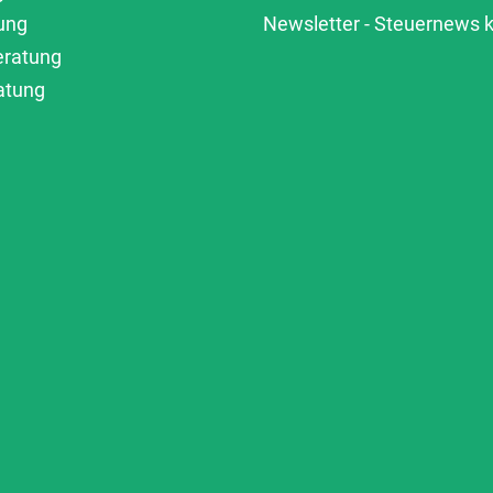
ung
Newsletter - Steuernews
eratung
atung