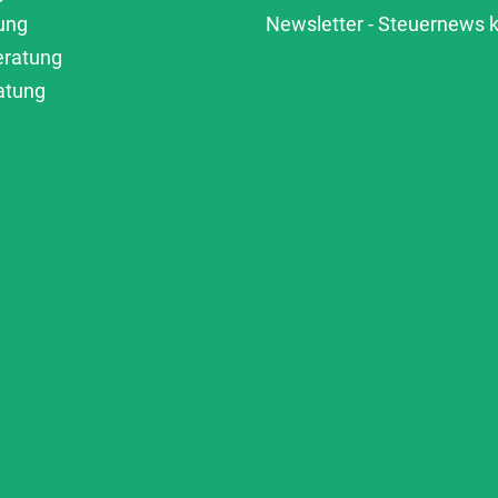
ung
Newsletter - Steuernews
eratung
atung