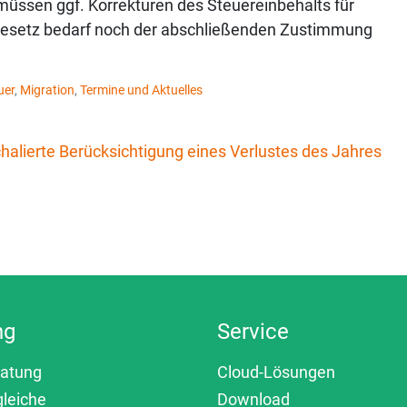
üssen ggf. Korrekturen des Steuereinbehalts für
egesetz bedarf noch der abschließenden Zustimmung
uer
,
Migration
,
Termine und Aktuelles
alierte Berücksichtigung eines Verlustes des Jahres
ng
Service
ratung
Cloud-Lösungen
gleiche
Download