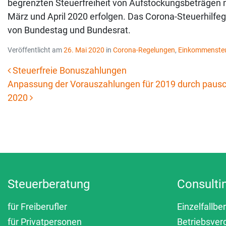
begrenzten Steuerfreiheit von Aufstockungsbeträgen m
März und April 2020 erfolgen. Das Corona-Steuerhilf
von Bundestag und Bundesrat.
Veröffentlicht am
26. Mai 2020
in
Corona-Regelungen
,
Einkommenste
Steuerfreie Bonuszahlungen
Anpassung der Vorauszahlungen für 2019 durch pausch
Beitrags-Navigation
2020
Steuerberatung
Consulti
für Freiberufler
Einzelfallbe
für Privatpersonen
Betriebsver