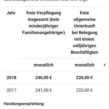
Jahr
freie Verpflegung
freie
insgesamt (kein
allgemeine
minderjähriger
Unterkunft
Familienangehöriger)
bei Belegung
mit einem
volljährigen
Beschäftigten
monatlich
monatlich
mo
2018
246,00 €
226,00 €
5
2017
241,00 €
223,00 €
5
Handlungsempfehlung: