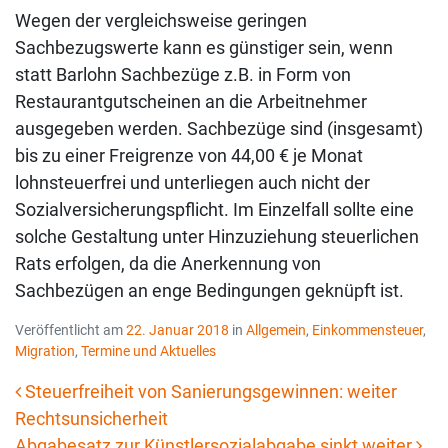
Wegen der vergleichsweise geringen
Sachbezugswerte kann es günstiger sein, wenn
statt Barlohn Sachbezüge z.B. in Form von
Restaurantgutscheinen an die Arbeitnehmer
ausgegeben werden. Sachbezüge sind (insgesamt)
bis zu einer Freigrenze von 44,00 € je Monat
lohnsteuerfrei und unterliegen auch nicht der
Sozialversicherungspflicht. Im Einzelfall sollte eine
solche Gestaltung unter Hinzuziehung steuerlichen
Rats erfolgen, da die Anerkennung von
Sachbezügen an enge Bedingungen geknüpft ist.
Veröffentlicht am
22. Januar 2018
in
Allgemein
,
Einkommensteuer
,
Migration
,
Termine und Aktuelles
Steuerfreiheit von Sanierungsgewinnen: weiter
Rechtsunsicherheit
Beitrags-Navigation
Abgabesatz zur Künstlersozialabgabe sinkt weiter